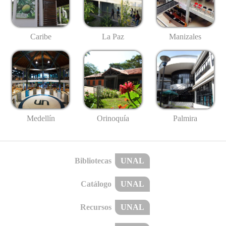
Caribe
La Paz
Manizales
Medellín
Palmira
Orinoquía
Bibliotecas
UNAL
Catálogo
UNAL
Recursos
UNAL