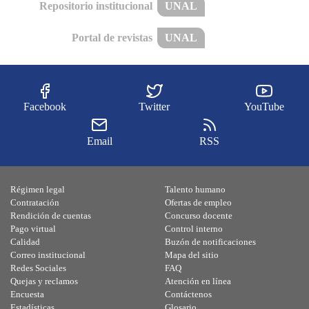
Repositorio institucional
UNAL
Portal de revistas
UNAL
Facebook
Twitter
YouTube
Email
RSS
Régimen legal
Talento humano
Contratación
Ofertas de empleo
Rendición de cuentas
Concurso docente
Pago virtual
Control interno
Calidad
Buzón de notificaciones
Correo institucional
Mapa del sitio
Redes Sociales
FAQ
Quejas y reclamos
Atención en línea
Encuesta
Contáctenos
Estadísticas
Glosario