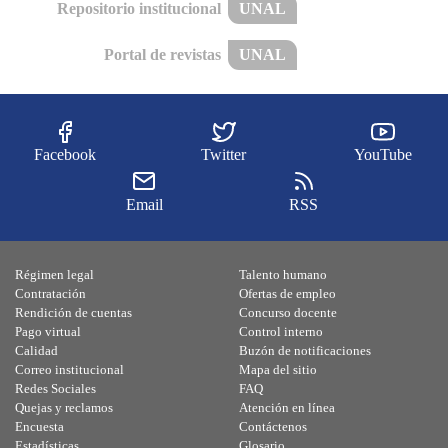
Repositorio institucional
UNAL
Portal de revistas
UNAL
Facebook
Twitter
YouTube
Email
RSS
Régimen legal
Talento humano
Contratación
Ofertas de empleo
Rendición de cuentas
Concurso docente
Pago virtual
Control interno
Calidad
Buzón de notificaciones
Correo institucional
Mapa del sitio
Redes Sociales
FAQ
Quejas y reclamos
Atención en línea
Encuesta
Contáctenos
Estadísticas
Glosario