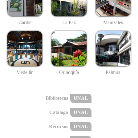
Caribe
La Paz
Manizales
Medellín
Palmira
Orinoquía
Bibliotecas
UNAL
Catálogo
UNAL
Recursos
UNAL