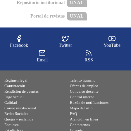
Repositorio institucional
UNAL
Portal de revistas
UNAL
Facebook
Twitter
YouTube
Email
RSS
Régimen legal
Talento humano
Contratación
Ofertas de empleo
Rendición de cuentas
Concurso docente
Pago virtual
Control interno
Calidad
Buzón de notificaciones
Correo institucional
Mapa del sitio
Redes Sociales
FAQ
Quejas y reclamos
Atención en línea
Encuesta
Contáctenos
Estadísticas
Glosario