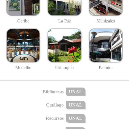
Caribe
La Paz
Manizales
Medellín
Palmira
Orinoquía
Bibliotecas
UNAL
Catálogo
UNAL
Recursos
UNAL