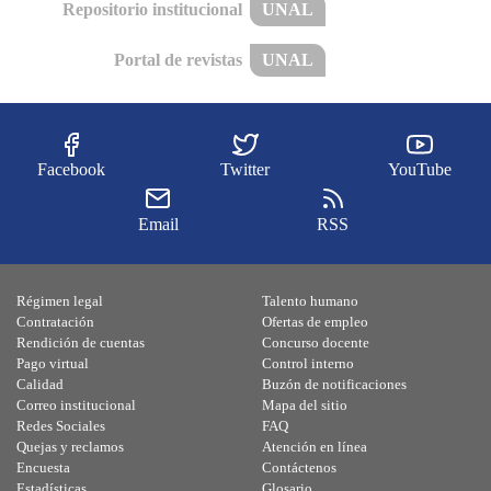
Repositorio institucional
UNAL
Portal de revistas
UNAL
Facebook
Twitter
YouTube
Email
RSS
Régimen legal
Talento humano
Contratación
Ofertas de empleo
Rendición de cuentas
Concurso docente
Pago virtual
Control interno
Calidad
Buzón de notificaciones
Correo institucional
Mapa del sitio
Redes Sociales
FAQ
Quejas y reclamos
Atención en línea
Encuesta
Contáctenos
Estadísticas
Glosario