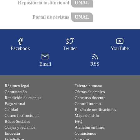
Repositorio institucional
UNAL
Portal de revistas
UNAL
Facebook
Twitter
YouTube
Email
RSS
Régimen legal
Talento humano
Contratación
Ofertas de empleo
Rendición de cuentas
Concurso docente
Pago virtual
Control interno
Calidad
Buzón de notificaciones
Correo institucional
Mapa del sitio
Redes Sociales
FAQ
Quejas y reclamos
Atención en línea
Encuesta
Contáctenos
Estadísticas
Glosario