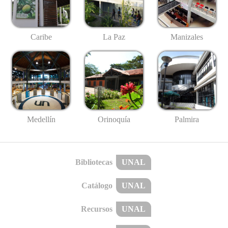
Caribe
La Paz
Manizales
Medellín
Palmira
Orinoquía
Bibliotecas
UNAL
Catálogo
UNAL
Recursos
UNAL