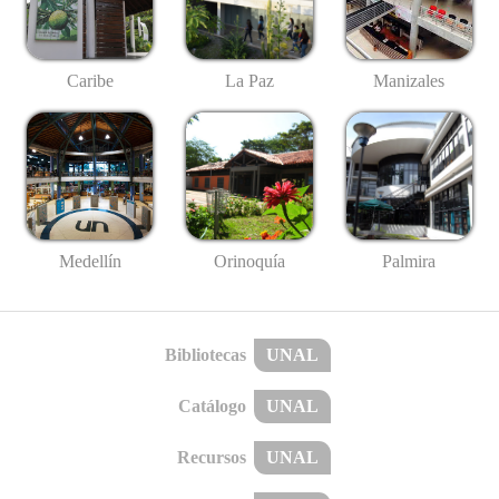
Caribe
La Paz
Manizales
Medellín
Palmira
Orinoquía
Bibliotecas
UNAL
Catálogo
UNAL
Recursos
UNAL