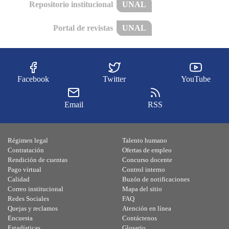
Repositorio institucional
UNAL
Portal de revistas
UNAL
Facebook
Twitter
YouTube
Email
RSS
Régimen legal
Talento humano
Contratación
Ofertas de empleo
Rendición de cuentas
Concurso docente
Pago virtual
Control interno
Calidad
Buzón de notificaciones
Correo institucional
Mapa del sitio
Redes Sociales
FAQ
Quejas y reclamos
Atención en línea
Encuesta
Contáctenos
Estadísticas
Glosario