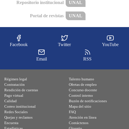
Repositorio institucional
UNAL
Portal de revistas
UNAL
Facebook
Twitter
YouTube
Email
RSS
Régimen legal
Talento humano
Contratación
Ofertas de empleo
Rendición de cuentas
Concurso docente
Pago virtual
Control interno
Calidad
Buzón de notificaciones
Correo institucional
Mapa del sitio
Redes Sociales
FAQ
Quejas y reclamos
Atención en línea
Encuesta
Contáctenos
Estadísticas
Glosario