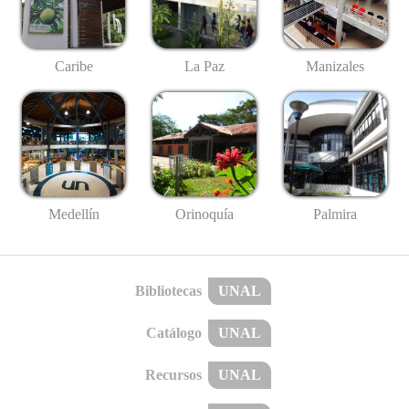
Caribe
La Paz
Manizales
Medellín
Palmira
Orinoquía
Bibliotecas
UNAL
Catálogo
UNAL
Recursos
UNAL