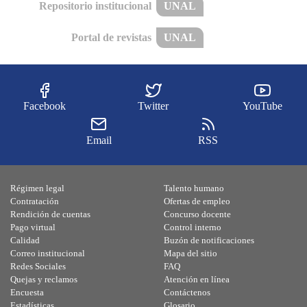
Repositorio institucional
UNAL
Portal de revistas
UNAL
Facebook
Twitter
YouTube
Email
RSS
Régimen legal
Talento humano
Contratación
Ofertas de empleo
Rendición de cuentas
Concurso docente
Pago virtual
Control interno
Calidad
Buzón de notificaciones
Correo institucional
Mapa del sitio
Redes Sociales
FAQ
Quejas y reclamos
Atención en línea
Encuesta
Contáctenos
Estadísticas
Glosario