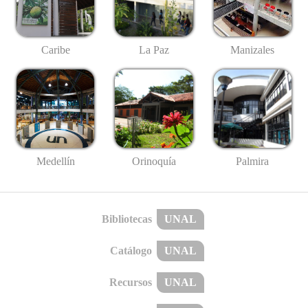
Caribe
La Paz
Manizales
Medellín
Palmira
Orinoquía
Bibliotecas
UNAL
Catálogo
UNAL
Recursos
UNAL