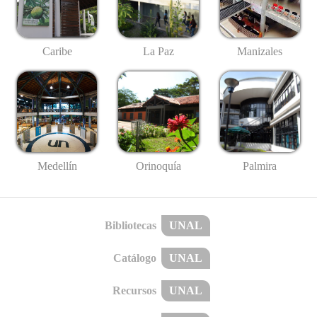
Caribe
La Paz
Manizales
Medellín
Palmira
Orinoquía
Bibliotecas
UNAL
Catálogo
UNAL
Recursos
UNAL