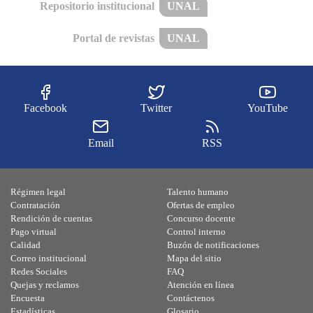
Repositorio institucional
UNAL
Portal de revistas
UNAL
Facebook
Twitter
YouTube
Email
RSS
Régimen legal
Talento humano
Contratación
Ofertas de empleo
Rendición de cuentas
Concurso docente
Pago virtual
Control interno
Calidad
Buzón de notificaciones
Correo institucional
Mapa del sitio
Redes Sociales
FAQ
Quejas y reclamos
Atención en línea
Encuesta
Contáctenos
Estadísticas
Glosario