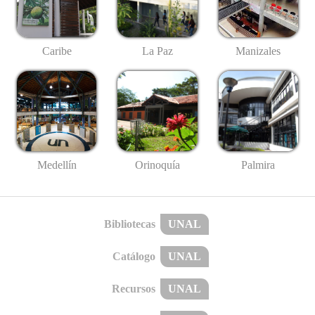
Caribe
La Paz
Manizales
Medellín
Palmira
Orinoquía
Bibliotecas
UNAL
Catálogo
UNAL
Recursos
UNAL