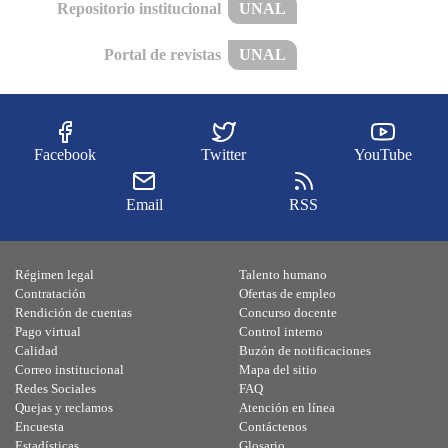
Repositorio institucional
UNAL
Portal de revistas
UNAL
Facebook
Twitter
YouTube
Email
RSS
Régimen legal
Talento humano
Contratación
Ofertas de empleo
Rendición de cuentas
Concurso docente
Pago virtual
Control interno
Calidad
Buzón de notificaciones
Correo institucional
Mapa del sitio
Redes Sociales
FAQ
Quejas y reclamos
Atención en línea
Encuesta
Contáctenos
Estadísticas
Glosario