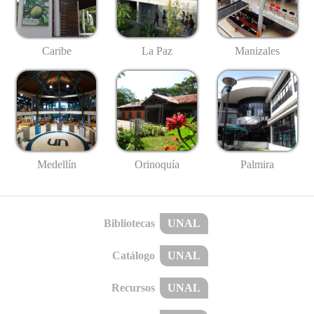
Caribe
La Paz
Manizales
Medellín
Palmira
Orinoquía
Bibliotecas
UNAL
Catálogo
UNAL
Recursos
UNAL