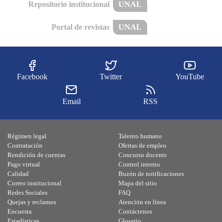
Repositorio institucional
UNAL
Portal de revistas
UNAL
Facebook
Twitter
YouTube
Email
RSS
Régimen legal
Talento humano
Contratación
Ofertas de empleo
Rendición de cuentas
Concurso docente
Pago virtual
Control interno
Calidad
Buzón de notificaciones
Correo institucional
Mapa del sitio
Redes Sociales
FAQ
Quejas y reclamos
Atención en línea
Encuesta
Contáctenos
Estadísticas
Glosario