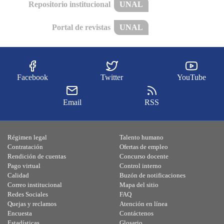
Repositorio institucional
UNAL
Portal de revistas
UNAL
Facebook
Twitter
YouTube
Email
RSS
Régimen legal
Talento humano
Contratación
Ofertas de empleo
Rendición de cuentas
Concurso docente
Pago virtual
Control interno
Calidad
Buzón de notificaciones
Correo institucional
Mapa del sitio
Redes Sociales
FAQ
Quejas y reclamos
Atención en línea
Encuesta
Contáctenos
Estadísticas
Glosario