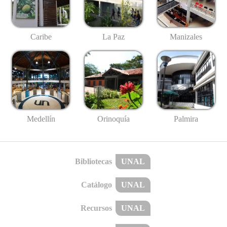
Caribe
La Paz
Manizales
Medellín
Palmira
Orinoquía
Bibliotecas
UNAL
Catálogo
UNAL
Recursos
UNAL