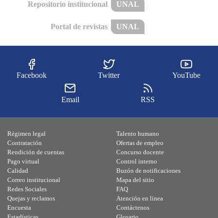
Repositorio institucional
UNAL
Portal de revistas
UNAL
Facebook
Twitter
YouTube
Email
RSS
Régimen legal
Talento humano
Contratación
Ofertas de empleo
Rendición de cuentas
Concurso docente
Pago virtual
Control interno
Calidad
Buzón de notificaciones
Correo institucional
Mapa del sitio
Redes Sociales
FAQ
Quejas y reclamos
Atención en línea
Encuesta
Contáctenos
Estadísticas
Glosario