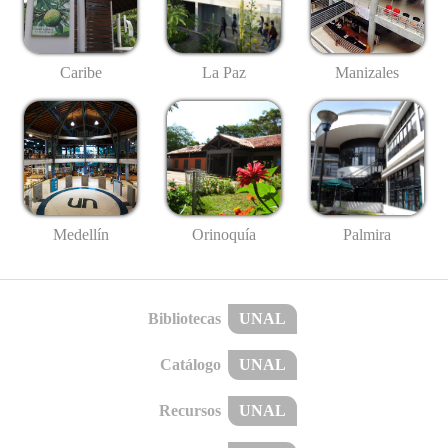
Caribe
La Paz
Manizales
Medellín
Palmira
Orinoquía
Bibliotecas
UNAL
Catálogo
UNAL
Recursos
UNAL