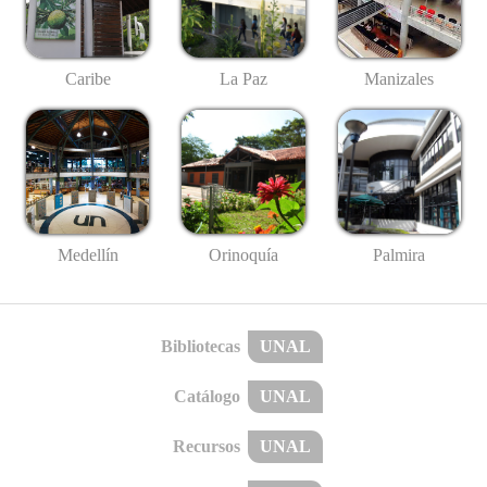
Caribe
La Paz
Manizales
Medellín
Palmira
Orinoquía
Bibliotecas
UNAL
Catálogo
UNAL
Recursos
UNAL