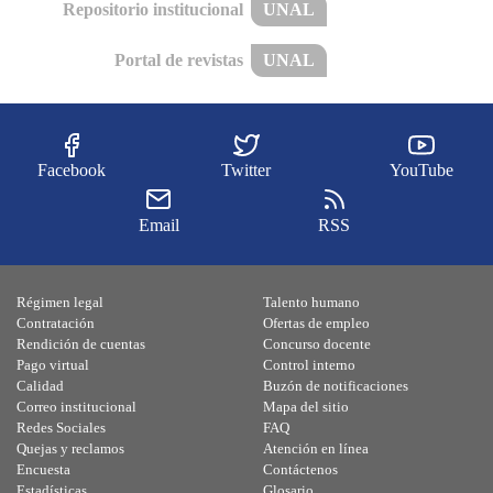
Repositorio institucional
UNAL
Portal de revistas
UNAL
Facebook
Twitter
YouTube
Email
RSS
Régimen legal
Talento humano
Contratación
Ofertas de empleo
Rendición de cuentas
Concurso docente
Pago virtual
Control interno
Calidad
Buzón de notificaciones
Correo institucional
Mapa del sitio
Redes Sociales
FAQ
Quejas y reclamos
Atención en línea
Encuesta
Contáctenos
Estadísticas
Glosario