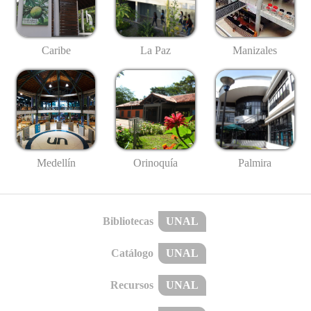
Caribe
La Paz
Manizales
Medellín
Palmira
Orinoquía
Bibliotecas
UNAL
Catálogo
UNAL
Recursos
UNAL