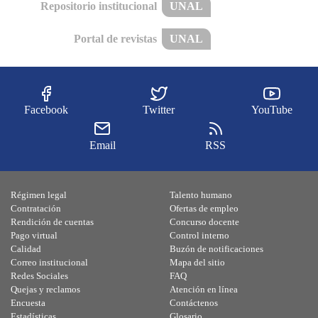
Repositorio institucional
UNAL
Portal de revistas
UNAL
Facebook
Twitter
YouTube
Email
RSS
Régimen legal
Talento humano
Contratación
Ofertas de empleo
Rendición de cuentas
Concurso docente
Pago virtual
Control interno
Calidad
Buzón de notificaciones
Correo institucional
Mapa del sitio
Redes Sociales
FAQ
Quejas y reclamos
Atención en línea
Encuesta
Contáctenos
Estadísticas
Glosario