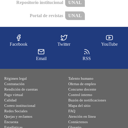
Repositorio institucional
UNAL
Portal de revistas
UNAL
Facebook
Twitter
YouTube
Email
RSS
Régimen legal
Talento humano
Contratación
Ofertas de empleo
Rendición de cuentas
Concurso docente
Pago virtual
Control interno
Calidad
Buzón de notificaciones
Correo institucional
Mapa del sitio
Redes Sociales
FAQ
Quejas y reclamos
Atención en línea
Encuesta
Contáctenos
Estadísticas
Glosario