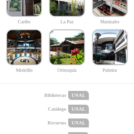
Caribe
La Paz
Manizales
Medellín
Palmira
Orinoquía
Bibliotecas
UNAL
Catálogo
UNAL
Recursos
UNAL