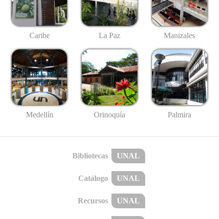
Caribe
La Paz
Manizales
Medellín
Palmira
Orinoquía
Bibliotecas
UNAL
Catálogo
UNAL
Recursos
UNAL