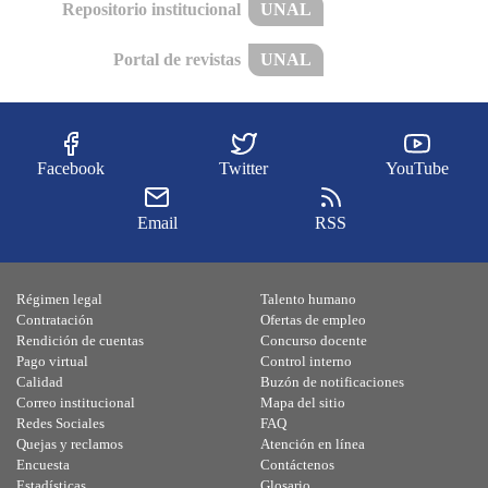
Repositorio institucional
UNAL
Portal de revistas
UNAL
Facebook
Twitter
YouTube
Email
RSS
Régimen legal
Talento humano
Contratación
Ofertas de empleo
Rendición de cuentas
Concurso docente
Pago virtual
Control interno
Calidad
Buzón de notificaciones
Correo institucional
Mapa del sitio
Redes Sociales
FAQ
Quejas y reclamos
Atención en línea
Encuesta
Contáctenos
Estadísticas
Glosario