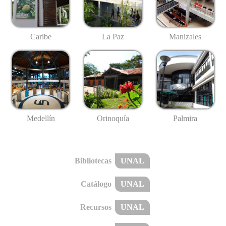
Caribe
La Paz
Manizales
Medellín
Palmira
Orinoquía
Bibliotecas
UNAL
Catálogo
UNAL
Recursos
UNAL