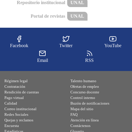
Repositorio institucional
UNAL
Portal de revistas
UNAL
Facebook
Twitter
YouTube
Email
RSS
Régimen legal
Talento humano
Contratación
Ofertas de empleo
Rendición de cuentas
Concurso docente
Pago virtual
Control interno
Calidad
Buzón de notificaciones
Correo institucional
Mapa del sitio
Redes Sociales
FAQ
Quejas y reclamos
Atención en línea
Encuesta
Contáctenos
Estadísticas
Glosario