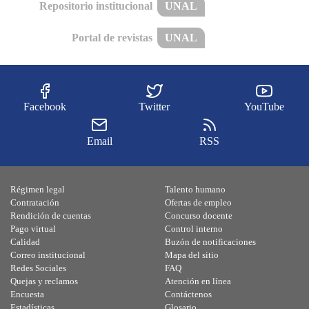
Repositorio institucional
UNAL
Portal de revistas
UNAL
Facebook
Twitter
YouTube
Email
RSS
Régimen legal
Talento humano
Contratación
Ofertas de empleo
Rendición de cuentas
Concurso docente
Pago virtual
Control interno
Calidad
Buzón de notificaciones
Correo institucional
Mapa del sitio
Redes Sociales
FAQ
Quejas y reclamos
Atención en línea
Encuesta
Contáctenos
Estadísticas
Glosario