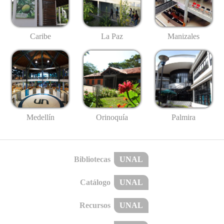
Caribe
La Paz
Manizales
Medellín
Palmira
Orinoquía
Bibliotecas
UNAL
Catálogo
UNAL
Recursos
UNAL