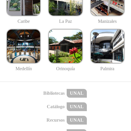
Caribe
La Paz
Manizales
Medellín
Palmira
Orinoquía
Bibliotecas
UNAL
Catálogo
UNAL
Recursos
UNAL