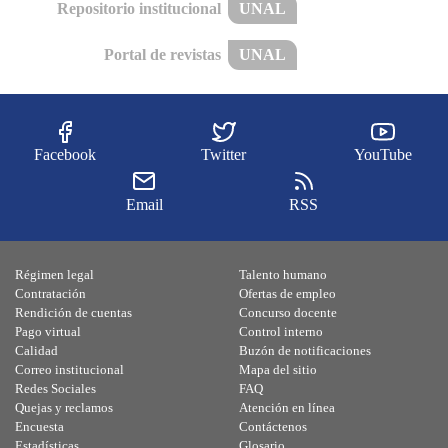
Repositorio institucional
UNAL
Portal de revistas
UNAL
Facebook
Twitter
YouTube
Email
RSS
Régimen legal
Talento humano
Contratación
Ofertas de empleo
Rendición de cuentas
Concurso docente
Pago virtual
Control interno
Calidad
Buzón de notificaciones
Correo institucional
Mapa del sitio
Redes Sociales
FAQ
Quejas y reclamos
Atención en línea
Encuesta
Contáctenos
Estadísticas
Glosario