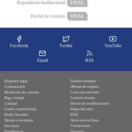
Repositorio institucional
UNAL
Portal de revistas
UNAL
Facebook
Twitter
YouTube
Email
RSS
Régimen legal
Talento humano
Contratación
Ofertas de empleo
Rendición de cuentas
Concurso docente
Pago virtual
Control interno
Calidad
Buzón de notificaciones
Correo institucional
Mapa del sitio
Redes Sociales
FAQ
Quejas y reclamos
Atención en línea
Encuesta
Contáctenos
Estadísticas
Glosario