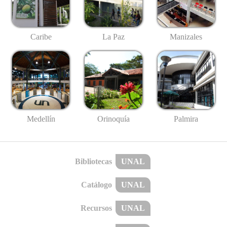
Caribe
La Paz
Manizales
Medellín
Palmira
Orinoquía
Bibliotecas
UNAL
Catálogo
UNAL
Recursos
UNAL