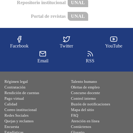
Repositorio institucional
UNAL
Portal de revistas
UNAL
Facebook
Twitter
YouTube
Email
RSS
Régimen legal
Talento humano
Contratación
Ofertas de empleo
Rendición de cuentas
Concurso docente
Pago virtual
Control interno
Calidad
Buzón de notificaciones
Correo institucional
Mapa del sitio
Redes Sociales
FAQ
Quejas y reclamos
Atención en línea
Encuesta
Contáctenos
Estadísticas
Glosario