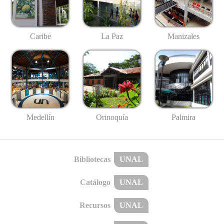
Caribe
La Paz
Manizales
Medellín
Palmira
Orinoquía
Bibliotecas
UNAL
Catálogo
UNAL
Recursos
UNAL