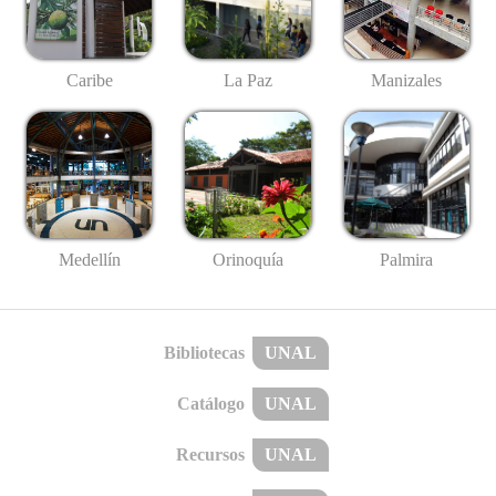
Caribe
La Paz
Manizales
Medellín
Palmira
Orinoquía
Bibliotecas
UNAL
Catálogo
UNAL
Recursos
UNAL