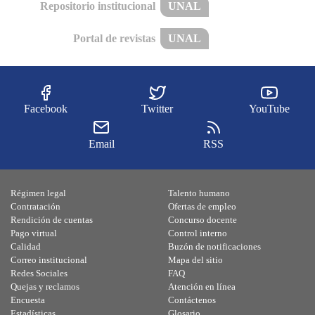
Repositorio institucional
UNAL
Portal de revistas
UNAL
Facebook
Twitter
YouTube
Email
RSS
Régimen legal
Talento humano
Contratación
Ofertas de empleo
Rendición de cuentas
Concurso docente
Pago virtual
Control interno
Calidad
Buzón de notificaciones
Correo institucional
Mapa del sitio
Redes Sociales
FAQ
Quejas y reclamos
Atención en línea
Encuesta
Contáctenos
Estadísticas
Glosario