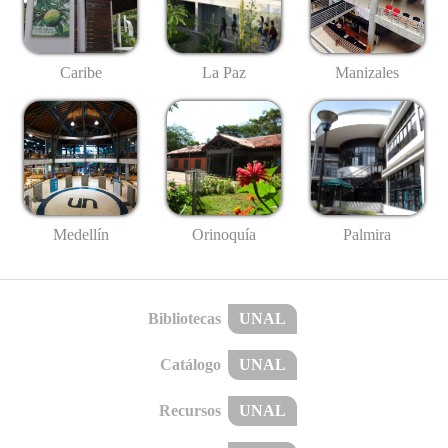
Caribe
La Paz
Manizales
Medellín
Palmira
Orinoquía
Bibliotecas
UNAL
Catálogo
UNAL
Recursos
UNAL