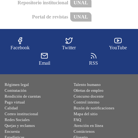
Repositorio institucional
UNAL
Portal de revistas
UNAL
Facebook
Twitter
YouTube
Email
RSS
Régimen legal
Talento humano
Contratación
Ofertas de empleo
Rendición de cuentas
Concurso docente
Pago virtual
Control interno
Calidad
Buzón de notificaciones
Correo institucional
Mapa del sitio
Redes Sociales
FAQ
Quejas y reclamos
Atención en línea
Encuesta
Contáctenos
Estadísticas
Glosario