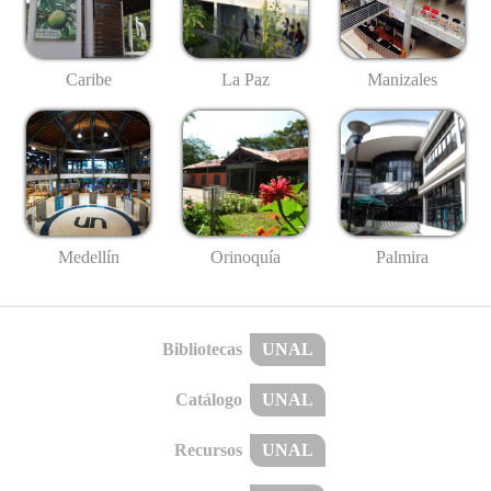
Caribe
La Paz
Manizales
Medellín
Palmira
Orinoquía
Bibliotecas
UNAL
Catálogo
UNAL
Recursos
UNAL