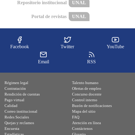
Repositorio institucional
UNAL
Portal de revistas
UNAL
Facebook
Twitter
YouTube
Email
RSS
Régimen legal
Talento humano
Contratación
Ofertas de empleo
Rendición de cuentas
Concurso docente
Pago virtual
Control interno
Calidad
Buzón de notificaciones
Correo institucional
Mapa del sitio
Redes Sociales
FAQ
Quejas y reclamos
Atención en línea
Encuesta
Contáctenos
Estadísticas
Glosario