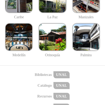
Caribe
La Paz
Manizales
Medellín
Palmira
Orinoquía
Bibliotecas
UNAL
Catálogo
UNAL
Recursos
UNAL