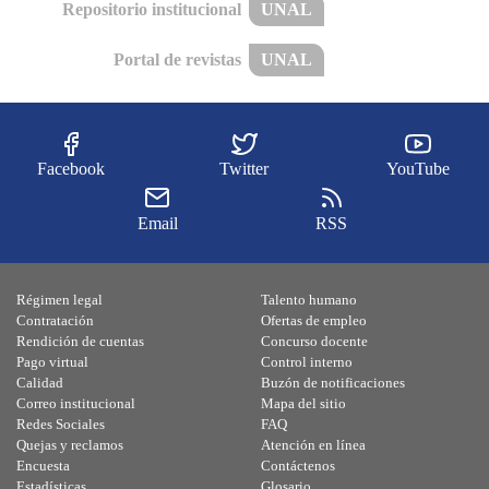
Repositorio institucional
UNAL
Portal de revistas
UNAL
Facebook
Twitter
YouTube
Email
RSS
Régimen legal
Talento humano
Contratación
Ofertas de empleo
Rendición de cuentas
Concurso docente
Pago virtual
Control interno
Calidad
Buzón de notificaciones
Correo institucional
Mapa del sitio
Redes Sociales
FAQ
Quejas y reclamos
Atención en línea
Encuesta
Contáctenos
Estadísticas
Glosario