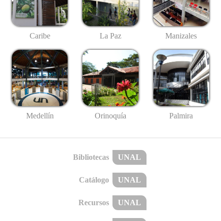
Caribe
La Paz
Manizales
Medellín
Palmira
Orinoquía
Bibliotecas
UNAL
Catálogo
UNAL
Recursos
UNAL