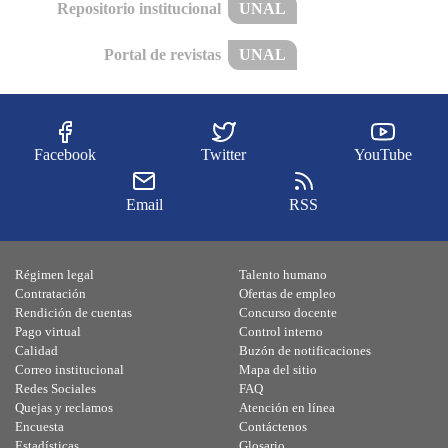
Repositorio institucional
UNAL
Portal de revistas
UNAL
Facebook
Twitter
YouTube
Email
RSS
Régimen legal
Talento humano
Contratación
Ofertas de empleo
Rendición de cuentas
Concurso docente
Pago virtual
Control interno
Calidad
Buzón de notificaciones
Correo institucional
Mapa del sitio
Redes Sociales
FAQ
Quejas y reclamos
Atención en línea
Encuesta
Contáctenos
Estadísticas
Glosario