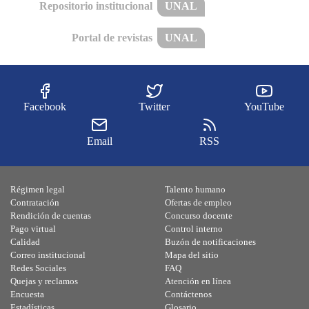
Repositorio institucional
UNAL
Portal de revistas
UNAL
Facebook
Twitter
YouTube
Email
RSS
Régimen legal
Talento humano
Contratación
Ofertas de empleo
Rendición de cuentas
Concurso docente
Pago virtual
Control interno
Calidad
Buzón de notificaciones
Correo institucional
Mapa del sitio
Redes Sociales
FAQ
Quejas y reclamos
Atención en línea
Encuesta
Contáctenos
Estadísticas
Glosario