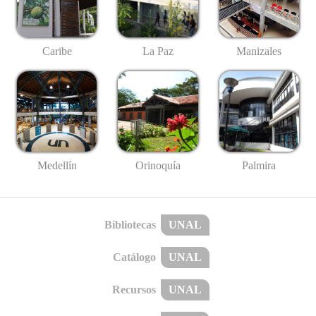
Caribe
La Paz
Manizales
Medellín
Palmira
Orinoquía
Bibliotecas
UNAL
Catálogo
UNAL
Recursos
UNAL