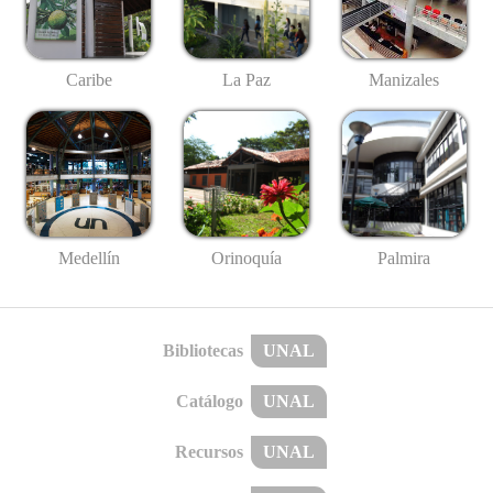
Caribe
La Paz
Manizales
Medellín
Palmira
Orinoquía
Bibliotecas
UNAL
Catálogo
UNAL
Recursos
UNAL