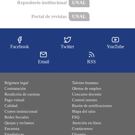
Repositorio institucional
UNAL
Portal de revistas
UNAL
Facebook
Twitter
YouTube
Email
RSS
Régimen legal
Talento humano
Contratación
Ofertas de empleo
Rendición de cuentas
Concurso docente
Pago virtual
Control interno
Calidad
Buzón de notificaciones
Correo institucional
Mapa del sitio
Redes Sociales
FAQ
Quejas y reclamos
Atención en línea
Encuesta
Contáctenos
Estadísticas
Glosario