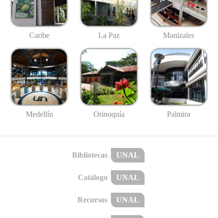
Caribe
La Paz
Manizales
Medellín
Palmira
Orinoquía
Bibliotecas
UNAL
Catálogo
UNAL
Recursos
UNAL