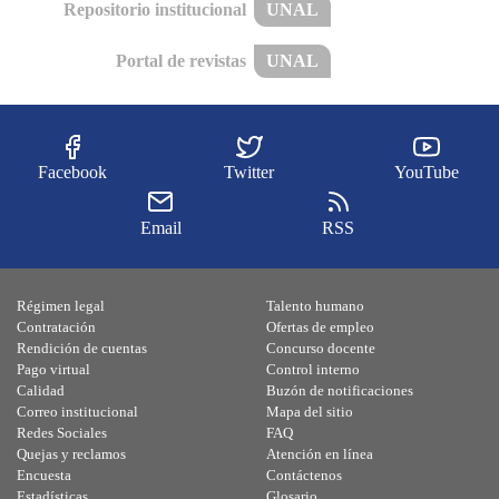
Repositorio institucional
UNAL
Portal de revistas
UNAL
Facebook
Twitter
YouTube
Email
RSS
Régimen legal
Talento humano
Contratación
Ofertas de empleo
Rendición de cuentas
Concurso docente
Pago virtual
Control interno
Calidad
Buzón de notificaciones
Correo institucional
Mapa del sitio
Redes Sociales
FAQ
Quejas y reclamos
Atención en línea
Encuesta
Contáctenos
Estadísticas
Glosario