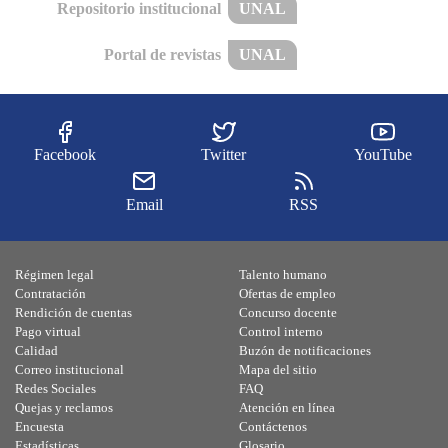
Repositorio institucional
UNAL
Portal de revistas
UNAL
Facebook
Twitter
YouTube
Email
RSS
Régimen legal
Talento humano
Contratación
Ofertas de empleo
Rendición de cuentas
Concurso docente
Pago virtual
Control interno
Calidad
Buzón de notificaciones
Correo institucional
Mapa del sitio
Redes Sociales
FAQ
Quejas y reclamos
Atención en línea
Encuesta
Contáctenos
Estadísticas
Glosario