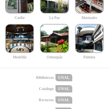
Caribe
La Paz
Manizales
Medellín
Palmira
Orinoquía
Bibliotecas
UNAL
Catálogo
UNAL
Recursos
UNAL