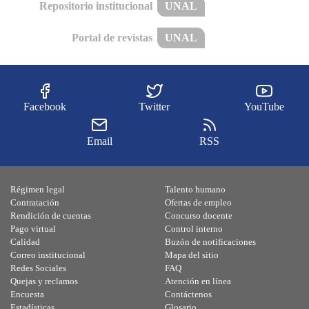
Repositorio institucional
UNAL
Portal de revistas
UNAL
Facebook
Twitter
YouTube
Email
RSS
Régimen legal
Talento humano
Contratación
Ofertas de empleo
Rendición de cuentas
Concurso docente
Pago virtual
Control interno
Calidad
Buzón de notificaciones
Correo institucional
Mapa del sitio
Redes Sociales
FAQ
Quejas y reclamos
Atención en línea
Encuesta
Contáctenos
Estadísticas
Glosario