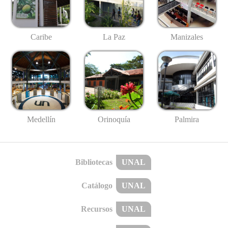
Caribe
La Paz
Manizales
Medellín
Palmira
Orinoquía
Bibliotecas
UNAL
Catálogo
UNAL
Recursos
UNAL