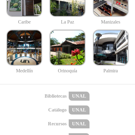
Caribe
La Paz
Manizales
Medellín
Palmira
Orinoquía
Bibliotecas
UNAL
Catálogo
UNAL
Recursos
UNAL