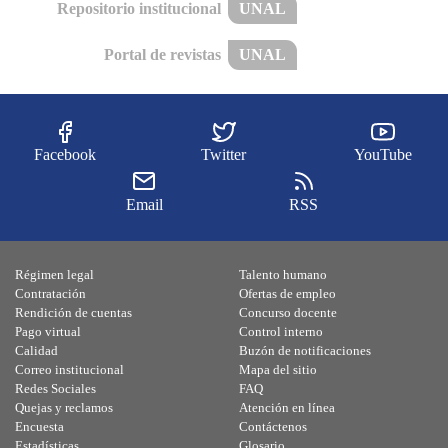
Repositorio institucional
UNAL
Portal de revistas
UNAL
Facebook
Twitter
YouTube
Email
RSS
Régimen legal
Talento humano
Contratación
Ofertas de empleo
Rendición de cuentas
Concurso docente
Pago virtual
Control interno
Calidad
Buzón de notificaciones
Correo institucional
Mapa del sitio
Redes Sociales
FAQ
Quejas y reclamos
Atención en línea
Encuesta
Contáctenos
Estadísticas
Glosario