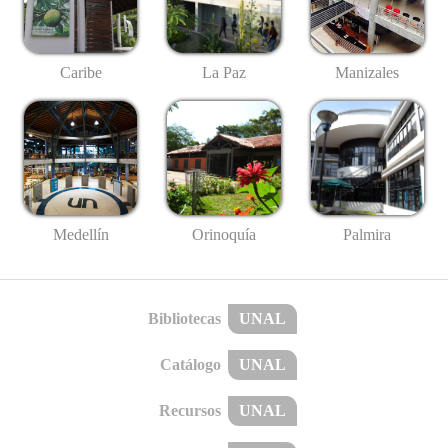
Caribe
La Paz
Manizales
Medellín
Palmira
Orinoquía
Bibliotecas
UNAL
Catálogo
UNAL
Recursos
UNAL