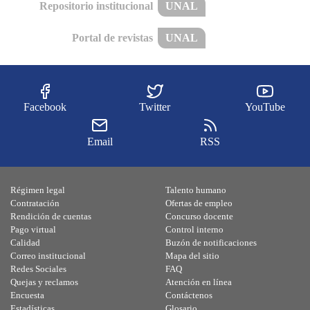
Repositorio institucional
UNAL
Portal de revistas
UNAL
Facebook
Twitter
YouTube
Email
RSS
Régimen legal
Talento humano
Contratación
Ofertas de empleo
Rendición de cuentas
Concurso docente
Pago virtual
Control interno
Calidad
Buzón de notificaciones
Correo institucional
Mapa del sitio
Redes Sociales
FAQ
Quejas y reclamos
Atención en línea
Encuesta
Contáctenos
Estadísticas
Glosario