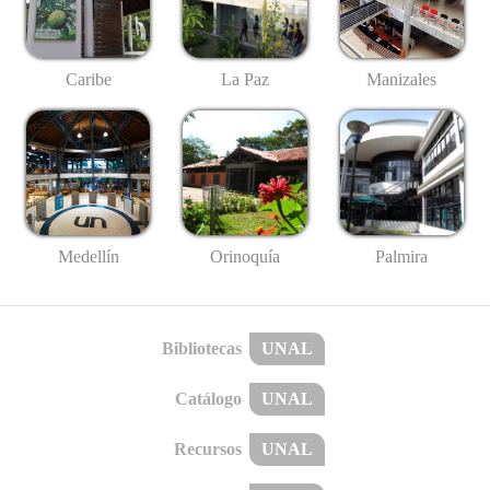
Caribe
La Paz
Manizales
Medellín
Palmira
Orinoquía
Bibliotecas
UNAL
Catálogo
UNAL
Recursos
UNAL