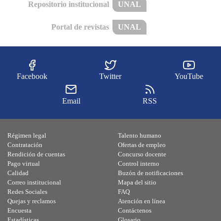
Repositorio institucional
UNAL
Portal de revistas
UNAL
Facebook
Twitter
YouTube
Email
RSS
Régimen legal
Talento humano
Contratación
Ofertas de empleo
Rendición de cuentas
Concurso docente
Pago virtual
Control interno
Calidad
Buzón de notificaciones
Correo institucional
Mapa del sitio
Redes Sociales
FAQ
Quejas y reclamos
Atención en línea
Encuesta
Contáctenos
Estadísticas
Glosario