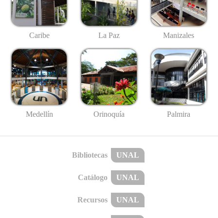
Caribe
La Paz
Manizales
Medellín
Palmira
Orinoquía
Bibliotecas
UNAL
Catálogo
UNAL
Recursos
UNAL