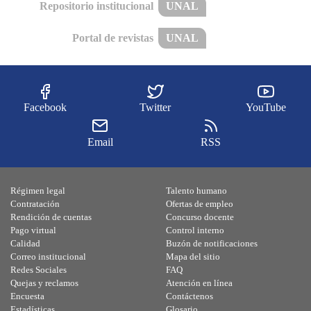
Repositorio institucional
UNAL
Portal de revistas
UNAL
Facebook
Twitter
YouTube
Email
RSS
Régimen legal
Talento humano
Contratación
Ofertas de empleo
Rendición de cuentas
Concurso docente
Pago virtual
Control interno
Calidad
Buzón de notificaciones
Correo institucional
Mapa del sitio
Redes Sociales
FAQ
Quejas y reclamos
Atención en línea
Encuesta
Contáctenos
Estadísticas
Glosario