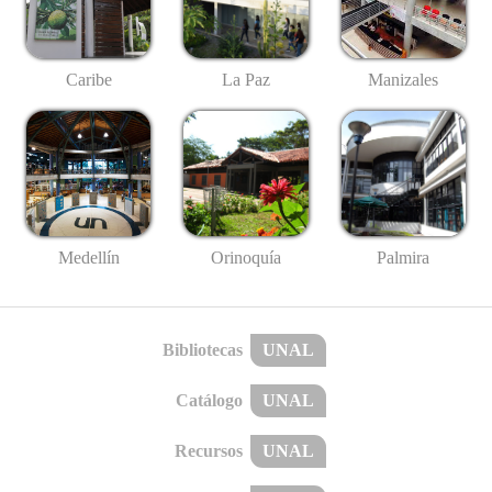
Caribe
La Paz
Manizales
Medellín
Palmira
Orinoquía
Bibliotecas
UNAL
Catálogo
UNAL
Recursos
UNAL