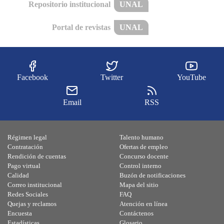
Repositorio institucional
UNAL
Portal de revistas
UNAL
Facebook
Twitter
YouTube
Email
RSS
Régimen legal
Talento humano
Contratación
Ofertas de empleo
Rendición de cuentas
Concurso docente
Pago virtual
Control interno
Calidad
Buzón de notificaciones
Correo institucional
Mapa del sitio
Redes Sociales
FAQ
Quejas y reclamos
Atención en línea
Encuesta
Contáctenos
Estadísticas
Glosario