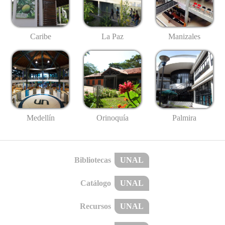
Caribe
La Paz
Manizales
Medellín
Palmira
Orinoquía
Bibliotecas
UNAL
Catálogo
UNAL
Recursos
UNAL