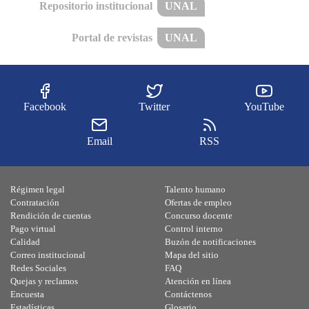
Repositorio institucional
UNAL
Portal de revistas
UNAL
Facebook
Twitter
YouTube
Email
RSS
Régimen legal
Talento humano
Contratación
Ofertas de empleo
Rendición de cuentas
Concurso docente
Pago virtual
Control interno
Calidad
Buzón de notificaciones
Correo institucional
Mapa del sitio
Redes Sociales
FAQ
Quejas y reclamos
Atención en línea
Encuesta
Contáctenos
Estadísticas
Glosario