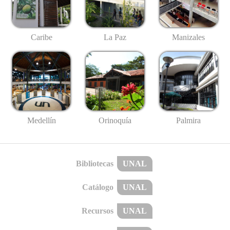
Caribe
La Paz
Manizales
Medellín
Palmira
Orinoquía
Bibliotecas
UNAL
Catálogo
UNAL
Recursos
UNAL