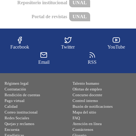
Repositorio institucional
UNAL
Portal de revistas
UNAL
Facebook
Twitter
YouTube
Email
RSS
Régimen legal
Talento humano
Contratación
Ofertas de empleo
Rendición de cuentas
Concurso docente
Pago virtual
Control interno
Calidad
Buzón de notificaciones
Correo institucional
Mapa del sitio
Redes Sociales
FAQ
Quejas y reclamos
Atención en línea
Encuesta
Contáctenos
Estadísticas
Glosario