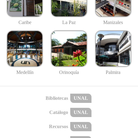
Caribe
La Paz
Manizales
Medellín
Palmira
Orinoquía
Bibliotecas
UNAL
Catálogo
UNAL
Recursos
UNAL