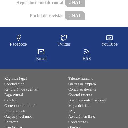
Repositorio institucional
UNAL
Portal de revistas
UNAL
Facebook
Twitter
YouTube
Email
RSS
Régimen legal
Talento humano
Contratación
Ofertas de empleo
Rendición de cuentas
Concurso docente
Pago virtual
Control interno
Calidad
Buzón de notificaciones
Correo institucional
Mapa del sitio
Redes Sociales
FAQ
Quejas y reclamos
Atención en línea
Encuesta
Contáctenos
Estadísticas
Glosario