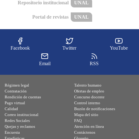
Repositorio institucional
UNAL
Portal de revistas
UNAL
Facebook
Twitter
YouTube
Email
RSS
Régimen legal
Talento humano
Contratación
Ofertas de empleo
Rendición de cuentas
Concurso docente
Pago virtual
Control interno
Calidad
Buzón de notificaciones
Correo institucional
Mapa del sitio
Redes Sociales
FAQ
Quejas y reclamos
Atención en línea
Encuesta
Contáctenos
Estadísticas
Glosario