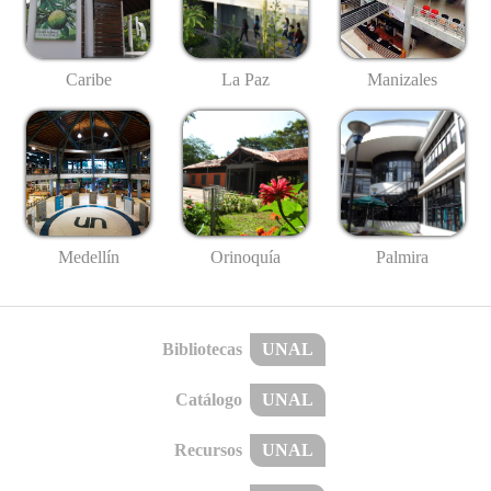
Caribe
La Paz
Manizales
Medellín
Palmira
Orinoquía
Bibliotecas
UNAL
Catálogo
UNAL
Recursos
UNAL