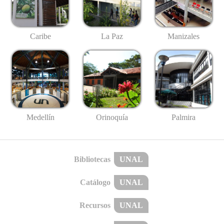
Caribe
La Paz
Manizales
Medellín
Palmira
Orinoquía
Bibliotecas
UNAL
Catálogo
UNAL
Recursos
UNAL