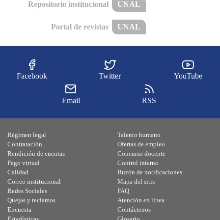
Repositorio institucional
UNAL
Portal de revistas
UNAL
Facebook
Twitter
YouTube
Email
RSS
Régimen legal
Talento humano
Contratación
Ofertas de empleo
Rendición de cuentas
Concurso docente
Pago virtual
Control interno
Calidad
Buzón de notificaciones
Correo institucional
Mapa del sitio
Redes Sociales
FAQ
Quejas y reclamos
Atención en línea
Encuesta
Contáctenos
Estadísticas
Glosario