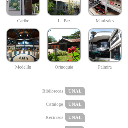
Caribe
La Paz
Manizales
Medellín
Palmira
Orinoquía
Bibliotecas
UNAL
Catálogo
UNAL
Recursos
UNAL