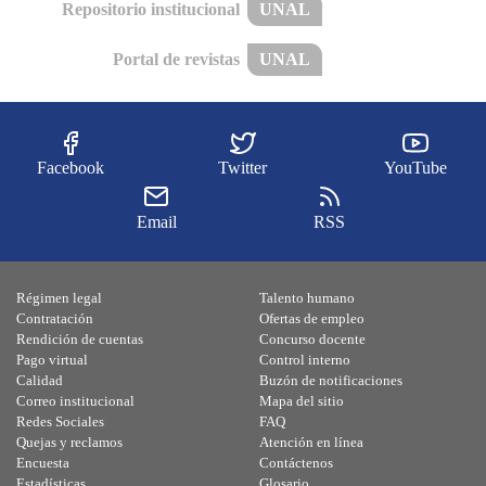
Repositorio institucional
UNAL
Portal de revistas
UNAL
Facebook
Twitter
YouTube
Email
RSS
Régimen legal
Talento humano
Contratación
Ofertas de empleo
Rendición de cuentas
Concurso docente
Pago virtual
Control interno
Calidad
Buzón de notificaciones
Correo institucional
Mapa del sitio
Redes Sociales
FAQ
Quejas y reclamos
Atención en línea
Encuesta
Contáctenos
Estadísticas
Glosario