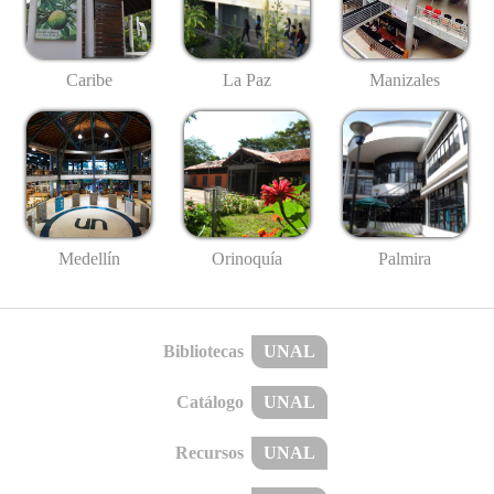
Caribe
La Paz
Manizales
Medellín
Palmira
Orinoquía
Bibliotecas
UNAL
Catálogo
UNAL
Recursos
UNAL