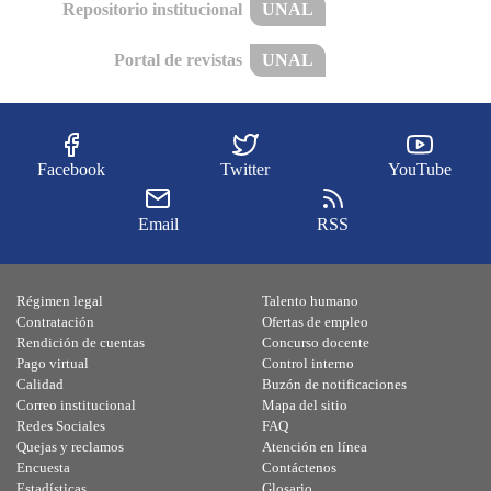
Repositorio institucional
UNAL
Portal de revistas
UNAL
Facebook
Twitter
YouTube
Email
RSS
Régimen legal
Talento humano
Contratación
Ofertas de empleo
Rendición de cuentas
Concurso docente
Pago virtual
Control interno
Calidad
Buzón de notificaciones
Correo institucional
Mapa del sitio
Redes Sociales
FAQ
Quejas y reclamos
Atención en línea
Encuesta
Contáctenos
Estadísticas
Glosario