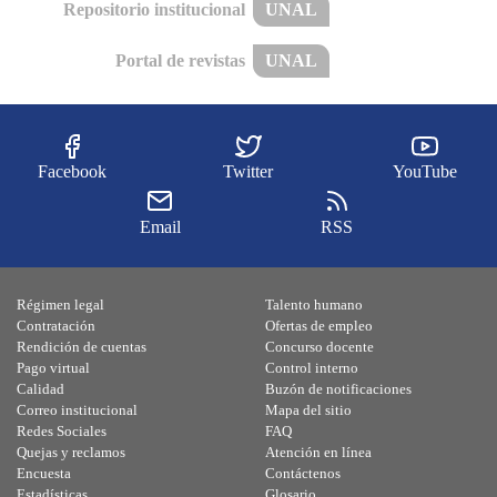
Repositorio institucional
UNAL
Portal de revistas
UNAL
Facebook
Twitter
YouTube
Email
RSS
Régimen legal
Talento humano
Contratación
Ofertas de empleo
Rendición de cuentas
Concurso docente
Pago virtual
Control interno
Calidad
Buzón de notificaciones
Correo institucional
Mapa del sitio
Redes Sociales
FAQ
Quejas y reclamos
Atención en línea
Encuesta
Contáctenos
Estadísticas
Glosario