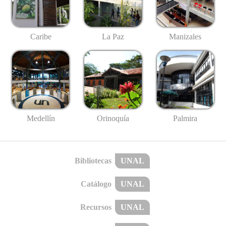
Caribe
La Paz
Manizales
Medellín
Palmira
Orinoquía
Bibliotecas
UNAL
Catálogo
UNAL
Recursos
UNAL