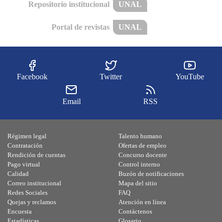
Repositorio institucional
UNAL
Portal de revistas
UNAL
Facebook
Twitter
YouTube
Email
RSS
Régimen legal
Talento humano
Contratación
Ofertas de empleo
Rendición de cuentas
Concurso docente
Pago virtual
Control interno
Calidad
Buzón de notificaciones
Correo institucional
Mapa del sitio
Redes Sociales
FAQ
Quejas y reclamos
Atención en línea
Encuesta
Contáctenos
Estadísticas
Glosario