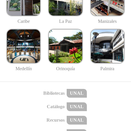
Caribe
La Paz
Manizales
Medellín
Palmira
Orinoquía
Bibliotecas
UNAL
Catálogo
UNAL
Recursos
UNAL