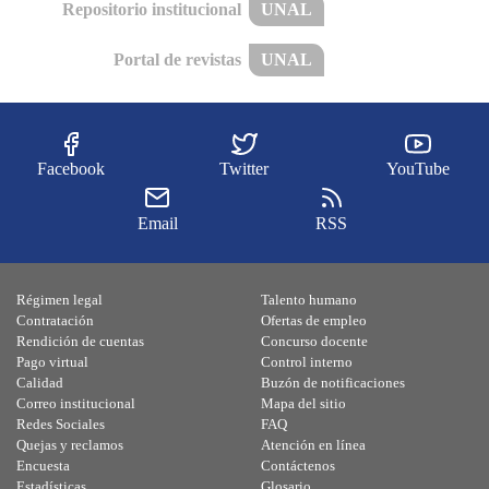
Repositorio institucional
UNAL
Portal de revistas
UNAL
Facebook
Twitter
YouTube
Email
RSS
Régimen legal
Talento humano
Contratación
Ofertas de empleo
Rendición de cuentas
Concurso docente
Pago virtual
Control interno
Calidad
Buzón de notificaciones
Correo institucional
Mapa del sitio
Redes Sociales
FAQ
Quejas y reclamos
Atención en línea
Encuesta
Contáctenos
Estadísticas
Glosario