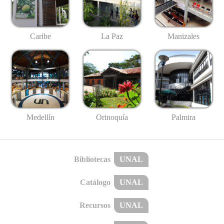
Caribe
La Paz
Manizales
Medellín
Palmira
Orinoquía
Bibliotecas
UNAL
Catálogo
UNAL
Recursos
UNAL