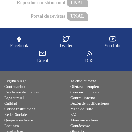
Repositorio institucional
UNAL
Portal de revistas
UNAL
Facebook
Twitter
YouTube
Email
RSS
Régimen legal
Talento humano
Contratación
Ofertas de empleo
Rendición de cuentas
Concurso docente
Pago virtual
Control interno
Calidad
Buzón de notificaciones
Correo institucional
Mapa del sitio
Redes Sociales
FAQ
Quejas y reclamos
Atención en línea
Encuesta
Contáctenos
Estadísticas
Glosario