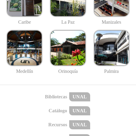
Caribe
La Paz
Manizales
Medellín
Palmira
Orinoquía
Bibliotecas
UNAL
Catálogo
UNAL
Recursos
UNAL