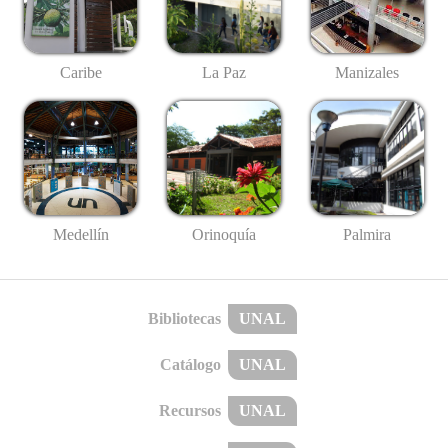
Caribe
La Paz
Manizales
Medellín
Palmira
Orinoquía
Bibliotecas
UNAL
Catálogo
UNAL
Recursos
UNAL