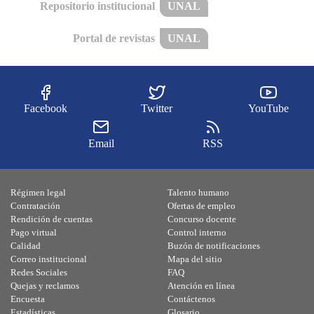
Repositorio institucional
UNAL
Portal de revistas
UNAL
Facebook
Twitter
YouTube
Email
RSS
Régimen legal
Talento humano
Contratación
Ofertas de empleo
Rendición de cuentas
Concurso docente
Pago virtual
Control interno
Calidad
Buzón de notificaciones
Correo institucional
Mapa del sitio
Redes Sociales
FAQ
Quejas y reclamos
Atención en línea
Encuesta
Contáctenos
Estadísticas
Glosario