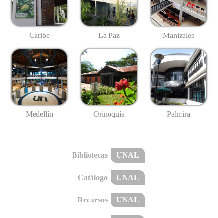
Caribe
La Paz
Manizales
Medellín
Palmira
Orinoquía
Bibliotecas
UNAL
Catálogo
UNAL
Recursos
UNAL