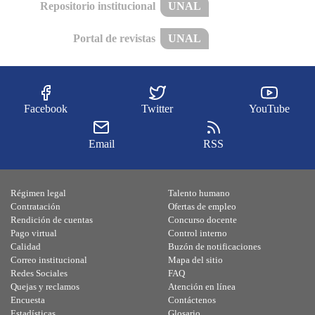
Repositorio institucional
UNAL
Portal de revistas
UNAL
Facebook
Twitter
YouTube
Email
RSS
Régimen legal
Talento humano
Contratación
Ofertas de empleo
Rendición de cuentas
Concurso docente
Pago virtual
Control interno
Calidad
Buzón de notificaciones
Correo institucional
Mapa del sitio
Redes Sociales
FAQ
Quejas y reclamos
Atención en línea
Encuesta
Contáctenos
Estadísticas
Glosario